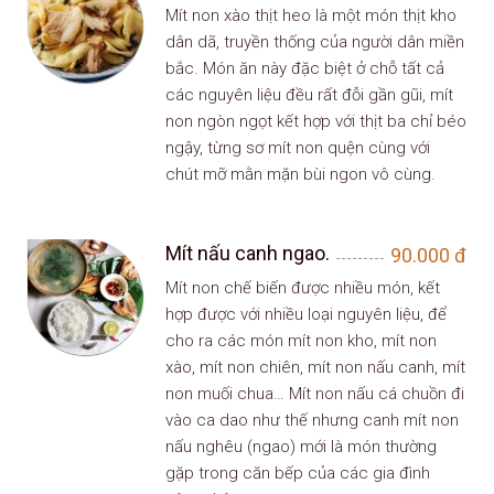
Mít non xào thịt heo là một món thịt kho
dân dã, truyền thống của người dân miền
bắc. Món ăn này đặc biệt ở chỗ tất cả
các nguyên liệu đều rất đỗi gần gũi, mít
non ngòn ngọt kết hợp với thịt ba chỉ béo
ngậy, từng sơ mít non quện cùng với
chút mỡ mằn mặn bùi ngon vô cùng.
Mít nấu canh ngao.
90.000
đ
Mít non chế biến được nhiều món, kết
hợp được với nhiều loại nguyên liệu, để
cho ra các món mít non kho, mít non
xào, mít non chiên, mít non nấu canh, mít
non muối chua… Mít non nấu cá chuồn đi
vào ca dao như thế nhưng canh mít non
nấu nghêu (ngao) mới là món thường
gặp trong căn bếp của các gia đình