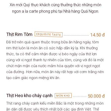
Xin mời Quý thực khách cùng thưởng thức những món
ngon a la carte phong phú tại Nhà hàng Quá Ngon.
Thịt Rim Tôm
14.50
đ
EXQUISITE TASTE
Đã trở nên quá quen thuộc trong bữa ăn hằng ngày, tôm
rim thịt luôn là món ăn có sức hấp dẫn kỳ lạ. Khi thưởng
thức, ta có thể cảm nhận được vị béo ngậy của thịt lợn
cùng với vị ngọt thanh tự nhiên của tôm, cùng với đó là một
chút mặn mặn của nước mắm hòa quyện với vị ngọt ngọt
của đường. Hơn nữa, món ăn này rất hợp với cơm trắng nên
tạo cảm giác ngon miệng khi ăn.
Thịt Heo kho cháy cạnh
50.000
đ
MÓN KHO
Thịt rang cháy cạnh kiểu miền Bắc là một trong những món
ăn dân dã được yêu thích nhất bởi các gia đình Việt. Thế