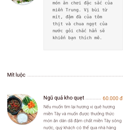
món ăn chơi đặc sắc của 
miền Trung. Vị bùi từ 
mít, đậm đà của tôm 
thịt và chua ngọt của 
nước gỏi chắc hẳn sẽ 
khiến bạn thích mê.
Mít luộc
Ngũ quả kho quẹt
60.000
đ
Nếu muốn tìm lại hương vị quê hương
miền Tây và muốn được thưởng thức
món ăn dân dã đậm chất miền Tây sông
nước, quý khách có thể qua nhà hàng