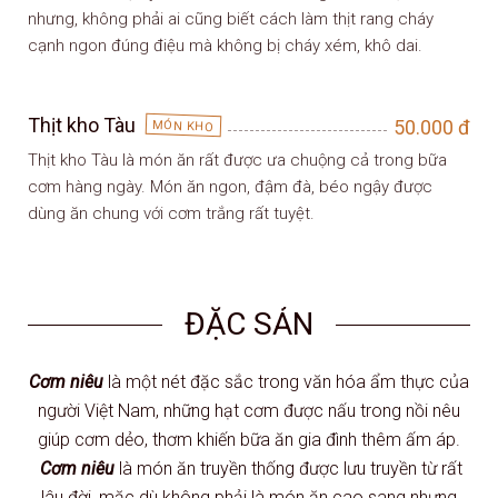
nhưng, không phải ai cũng biết cách làm thịt rang cháy
cạnh ngon đúng điệu mà không bị cháy xém, khô dai.
Thịt kho Tàu
50.000
đ
MÓN KHO
Thịt kho Tàu là món ăn rất được ưa chuộng cả trong bữa
cơm hàng ngày. Món ăn ngon, đậm đà, béo ngậy được
dùng ăn chung với cơm trắng rất tuyệt.
ĐẶC SẢN
Cơm niêu
là một nét đặc sắc trong văn hóa ẩm thực của
người Việt Nam, những hạt cơm được nấu trong nồi nêu
giúp cơm dẻo, thơm khiến bữa ăn gia đình thêm ấm áp.
Cơm niêu
là món ăn truyền thống được lưu truyền từ rất
lâu đời, mặc dù không phải là món ăn cao sang nhưng