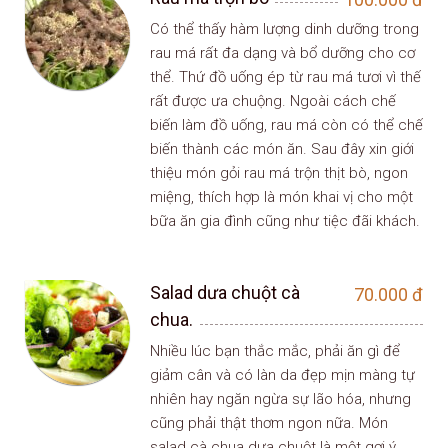
Có thể thấy hàm lượng dinh dưỡng trong
rau má rất đa dạng và bổ dưỡng cho cơ
thể. Thứ đồ uống ép từ rau má tươi vì thế
rất được ưa chuộng. Ngoài cách chế
biến làm đồ uống, rau má còn có thể chế
biến thành các món ăn. Sau đây xin giới
thiệu món gỏi rau má trộn thịt bò, ngon
miệng, thích hợp là món khai vị cho một
bữa ăn gia đình cũng như tiệc đãi khách.
Salad dưa chuột cà
70.000
đ
chua.
Nhiều lúc bạn thắc mắc, phải ăn gì để
giảm cân và có làn da đẹp mịn màng tự
nhiên hay ngăn ngừa sự lão hóa, nhưng
cũng phải thật thơm ngon nữa. Món
salad cà chua dưa chuột là một gợi ý