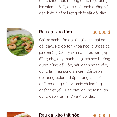
chắc khỏe
.
Rau muống chứa một lượng
lớn vitamin A, C, các chất dinh dưỡng và
đặc biệt là hàm lượng chất sắt dồi dào.
Rau cải xào tôm.
80.000
đ
Cải bẹ xanh còn gọi là cải xanh, cải canh,
cải cay… Nó có tên khoa học là Brassica
juncea (L.) Cải bẹ xanh có màu xanh, vị
đắng nhẹ, cay mạnh. Loại cải này thường
được dùng để luộc, nấu canh hoặc xào,
dùng làm rau sống ăn kèm.Cải bẹ xanh
có lượng calorie thấp nhưng lại nhiều
chất xơ cùng các vitamin và khoáng
chất thiết yếu. Đặc biệt, chúng là nguồn
cung cấp vitamin C và K dồi dào.
Rau cải xào thịt hộp.
80.000
đ