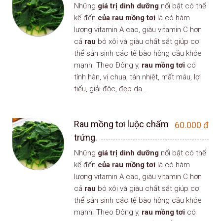
Những
giá trị dinh dưỡng
nổi bật có thể
kể đến
của rau mồng tơi
là có hàm
lượng vitamin A cao, giàu vitamin C hơn
cả
rau
bó xôi và giàu chất sắt giúp cơ
thể sản sinh các tế bào hồng cầu khỏe
mạnh. Theo Đông y,
rau mồng tơi
có
tính hàn, vị chua, tán nhiệt, mất máu, lợi
tiểu, giải độc, đẹp da…
Rau mồng tơi luộc chấm
60.000
đ
trứng.
Những
giá trị dinh dưỡng
nổi bật có thể
kể đến
của rau mồng tơi
là có hàm
lượng vitamin A cao, giàu vitamin C hơn
cả
rau
bó xôi và giàu chất sắt giúp cơ
thể sản sinh các tế bào hồng cầu khỏe
mạnh. Theo Đông y,
rau mồng tơi
có