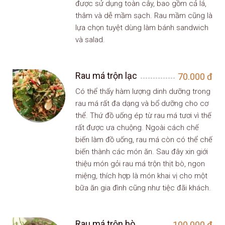
được sử dụng toàn cây, bao gồm cả lá,
thâm và dễ mầm sạch. Rau mầm cũng là
lựa chọn tuyệt dùng làm bánh sandwich
và salad.
Rau má trộn lạc
70.000
đ
Có thể thấy hàm lượng dinh dưỡng trong
rau má rất đa dạng và bổ dưỡng cho cơ
thể. Thứ đồ uống ép từ rau má tươi vì thế
rất được ưa chuộng. Ngoài cách chế
biến làm đồ uống, rau má còn có thể chế
biến thành các món ăn. Sau đây xin giới
thiệu món gỏi rau má trộn thịt bò, ngon
miệng, thích hợp là món khai vị cho một
bữa ăn gia đình cũng như tiệc đãi khách.
Rau má trộn bò
100.000
đ