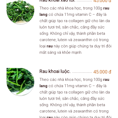
45.000
đ
Theo các nhà khoa học, trong 100g
rau
lang
có chứa 11mg vitamin C – đây là
chất giúp tạo ra collagen giữ cho làn da
luôn tươi trẻ, săn chắc, căng đầy sức
sống. Không chỉ vậy, thành phần beta
carotene, lutein và zeaxanthin có trong
loại
rau
này còn giúp chúng ta duy trì đôi
mắt sáng và khỏe mạnh.
Rau khoai luộc.
45.000
đ
Theo các nhà khoa học, trong 100g
rau
lang
có chứa 11mg vitamin C – đây là
chất giúp tạo ra collagen giữ cho làn da
luôn tươi trẻ, săn chắc, căng đầy sức
sống. Không chỉ vậy, thành phần beta
carotene, lutein và zeaxanthin có trong
loại
rau
này còn giúp chúng ta duy trì đôi