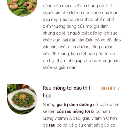
dùng của mọi gia đình nhưng có lẽ ít
người biết đến lợi ích sức khỏe của loại
đậu này. Đậu cô ve là thực phẩm phổ
biến thường dùng của mọi gia đình
nhưng có lẽ ít người biết đến lợi ích sức
khỏe của loại đậu này. Đậu cô ve dồi dào
vitamin, chất dinh dưỡng, tăng cường
sức đề kháng, tiêu diệt các gốc tự do
có hại, thậm chí giúp cho cơ xươngchắc
khỏe và giảm cân.
Rau mồng tơi xào thịt
80.000
đ
hộp.
Những
giá trị dinh dưỡng
nổi bật có thể
kể đến
của rau mồng tơi
là có hàm
lượng vitamin A cao, giàu vitamin C hơn
cả
rau
bó xôi và giàu chất sắt giúp cơ