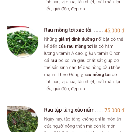
tính hàn, vị chua, tán nhiệt, mất máu, lợi
tiểu, giải độc, đẹp da…
Rau mồng tơi xào tỏi.
45.000
đ
Những
giá trị dinh dưỡng
nổi bật có thể
kể đến
của rau mồng tơi
là có hàm
lượng vitamin A cao, giàu vitamin C hơn
cả
rau
bó xôi và giàu chất sắt giúp cơ
thể sản sinh các tế bào hồng cầu khỏe
mạnh. Theo Đông y,
rau mồng tơi
có
tính hàn, vị chua, tán nhiệt, mất máu, lợi
tiểu, giải độc, đẹp da…
Rau tập tàng xào nấm.
75.000
đ
Ngày nay, tập tàng không chỉ là món ăn
của người nông thôn mà còn là món